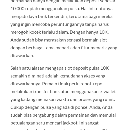
permainan hanya dengan melakukan deposit sebesar
10.000 rupiah menggunakan pulsa. Hal ini tentunya
menjadi daya tarik tersendiri, terutama bagi mereka
yang ingin mencoba peruntungannya tanpa harus
merogoh kocek terlalu dalam. Dengan hanya 10K,
Anda sudah bisa merasakan sensasi bermain slot
dengan berbagai tema menarik dan fitur menarik yang
ditawarkan.
Salah satu alasan mengapa slot deposit pulsa 10K
semakin diminati adalah kemudahan akses yang
ditawarkannya. Pemain tidak perlu repot-repot
melakukan transfer bank atau menggunakan e-wallet
yang kadang memakan waktu dan proses yang rumit.
Cukup dengan pulsa yang ada di ponsel Anda, Anda
sudah bisa bergabung dalam permainan dan memulai
petualangan seru mencari jackpot. Ini sangat