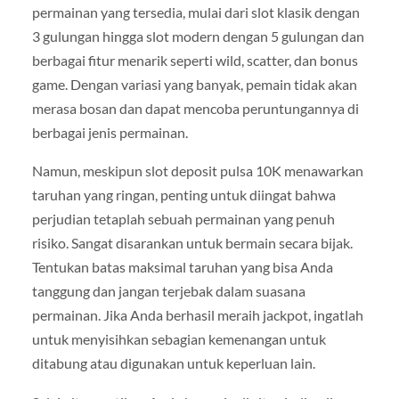
permainan yang tersedia, mulai dari slot klasik dengan
3 gulungan hingga slot modern dengan 5 gulungan dan
berbagai fitur menarik seperti wild, scatter, dan bonus
game. Dengan variasi yang banyak, pemain tidak akan
merasa bosan dan dapat mencoba peruntungannya di
berbagai jenis permainan.
Namun, meskipun slot deposit pulsa 10K menawarkan
taruhan yang ringan, penting untuk diingat bahwa
perjudian tetaplah sebuah permainan yang penuh
risiko. Sangat disarankan untuk bermain secara bijak.
Tentukan batas maksimal taruhan yang bisa Anda
tanggung dan jangan terjebak dalam suasana
permainan. Jika Anda berhasil meraih jackpot, ingatlah
untuk menyisihkan sebagian kemenangan untuk
ditabung atau digunakan untuk keperluan lain.