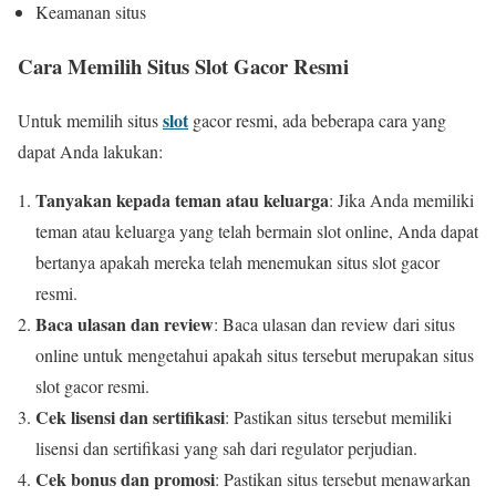
Keamanan situs
Cara Memilih Situs Slot Gacor Resmi
slot
Untuk memilih situs
gacor resmi, ada beberapa cara yang
dapat Anda lakukan:
Tanyakan kepada teman atau keluarga
: Jika Anda memiliki
teman atau keluarga yang telah bermain slot online, Anda dapat
bertanya apakah mereka telah menemukan situs slot gacor
resmi.
Baca ulasan dan review
: Baca ulasan dan review dari situs
online untuk mengetahui apakah situs tersebut merupakan situs
slot gacor resmi.
Cek lisensi dan sertifikasi
: Pastikan situs tersebut memiliki
lisensi dan sertifikasi yang sah dari regulator perjudian.
Cek bonus dan promosi
: Pastikan situs tersebut menawarkan