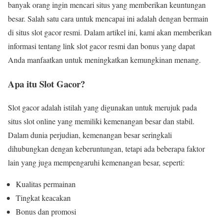
banyak orang ingin mencari situs yang memberikan keuntungan
besar. Salah satu cara untuk mencapai ini adalah dengan bermain
di situs slot gacor resmi. Dalam artikel ini, kami akan memberikan
informasi tentang link slot gacor resmi dan bonus yang dapat
Anda manfaatkan untuk meningkatkan kemungkinan menang.
Apa itu Slot Gacor?
Slot gacor adalah istilah yang digunakan untuk merujuk pada
situs slot online yang memiliki kemenangan besar dan stabil.
Dalam dunia perjudian, kemenangan besar seringkali
dihubungkan dengan keberuntungan, tetapi ada beberapa faktor
lain yang juga mempengaruhi kemenangan besar, seperti:
Kualitas permainan
Tingkat keacakan
Bonus dan promosi