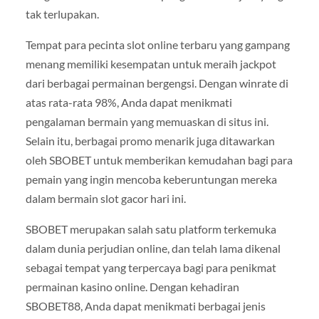
tak terlupakan.
Tempat para pecinta slot online terbaru yang gampang
menang memiliki kesempatan untuk meraih jackpot
dari berbagai permainan bergengsi. Dengan winrate di
atas rata-rata 98%, Anda dapat menikmati
pengalaman bermain yang memuaskan di situs ini.
Selain itu, berbagai promo menarik juga ditawarkan
oleh SBOBET untuk memberikan kemudahan bagi para
pemain yang ingin mencoba keberuntungan mereka
dalam bermain slot gacor hari ini.
SBOBET merupakan salah satu platform terkemuka
dalam dunia perjudian online, dan telah lama dikenal
sebagai tempat yang terpercaya bagi para penikmat
permainan kasino online. Dengan kehadiran
SBOBET88, Anda dapat menikmati berbagai jenis