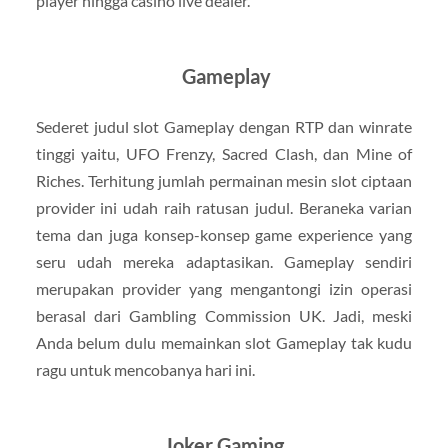
player hingga casino live dealer.
Gameplay
Sederet judul slot Gameplay dengan RTP dan winrate
tinggi yaitu, UFO Frenzy, Sacred Clash, dan Mine of
Riches. Terhitung jumlah permainan mesin slot ciptaan
provider ini udah raih ratusan judul. Beraneka varian
tema dan juga konsep-konsep game experience yang
seru udah mereka adaptasikan. Gameplay sendiri
merupakan provider yang mengantongi izin operasi
berasal dari Gambling Commission UK. Jadi, meski
Anda belum dulu memainkan slot Gameplay tak kudu
ragu untuk mencobanya hari ini.
Joker Gaming