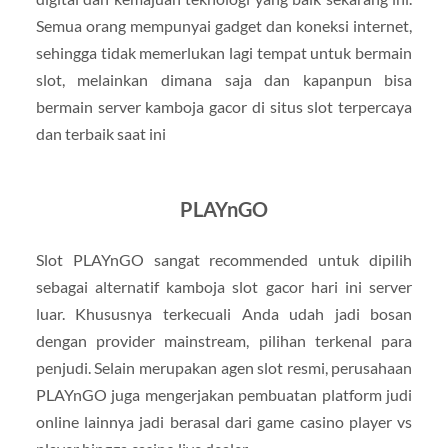
Semua orang mempunyai gadget dan koneksi internet,
sehingga tidak memerlukan lagi tempat untuk bermain
slot, melainkan dimana saja dan kapanpun bisa
bermain server kamboja gacor di situs slot terpercaya
dan terbaik saat ini
PLAYnGO
Slot PLAYnGO sangat recommended untuk dipilih
sebagai alternatif kamboja slot gacor hari ini server
luar. Khususnya terkecuali Anda udah jadi bosan
dengan provider mainstream, pilihan terkenal para
penjudi. Selain merupakan agen slot resmi, perusahaan
PLAYnGO juga mengerjakan pembuatan platform judi
online lainnya jadi berasal dari game casino player vs