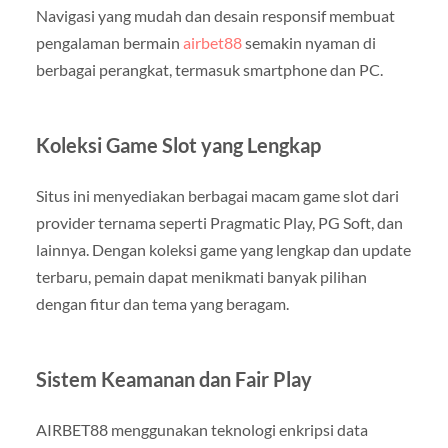
Navigasi yang mudah dan desain responsif membuat
pengalaman bermain
airbet88
semakin nyaman di
berbagai perangkat, termasuk smartphone dan PC.
Koleksi Game Slot yang Lengkap
Situs ini menyediakan berbagai macam game slot dari
provider ternama seperti Pragmatic Play, PG Soft, dan
lainnya. Dengan koleksi game yang lengkap dan update
terbaru, pemain dapat menikmati banyak pilihan
dengan fitur dan tema yang beragam.
Sistem Keamanan dan Fair Play
AIRBET88 menggunakan teknologi enkripsi data