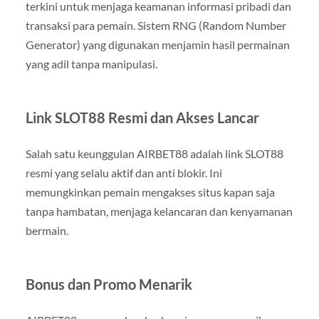
terkini untuk menjaga keamanan informasi pribadi dan
transaksi para pemain. Sistem RNG (Random Number
Generator) yang digunakan menjamin hasil permainan
yang adil tanpa manipulasi.
Link SLOT88 Resmi dan Akses Lancar
Salah satu keunggulan AIRBET88 adalah link SLOT88
resmi yang selalu aktif dan anti blokir. Ini
memungkinkan pemain mengakses situs kapan saja
tanpa hambatan, menjaga kelancaran dan kenyamanan
bermain.
Bonus dan Promo Menarik