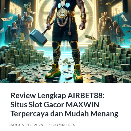
Review Lengkap AIRBET88:
Situs Slot Gacor MAXWIN
Terpercaya dan Mudah Menang
AUGUST 12, 2025
/
0 COMMENTS