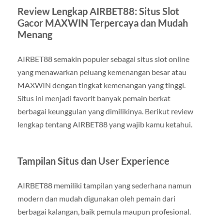
Review Lengkap AIRBET88: Situs Slot
Gacor MAXWIN Terpercaya dan Mudah
Menang
AIRBET88 semakin populer sebagai situs slot online
yang menawarkan peluang kemenangan besar atau
MAXWIN dengan tingkat kemenangan yang tinggi.
Situs ini menjadi favorit banyak pemain berkat
berbagai keunggulan yang dimilikinya. Berikut review
lengkap tentang AIRBET88 yang wajib kamu ketahui.
Tampilan Situs dan User Experience
AIRBET88 memiliki tampilan yang sederhana namun
modern dan mudah digunakan oleh pemain dari
berbagai kalangan, baik pemula maupun profesional.